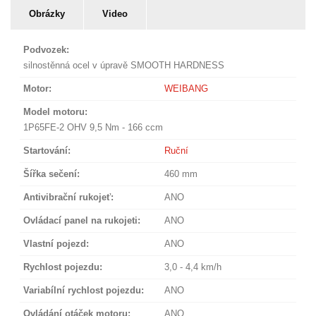
Obrázky
Video
Podvozek:
silnostěnná ocel v úpravě SMOOTH HARDNESS
Motor:
WEIBANG
Model motoru:
1P65FE-2 OHV 9,5 Nm - 166 ccm
Startování:
Ruční
Šířka sečení:
460 mm
Antivibrační rukojeť:
ANO
Ovládací panel na rukojeti:
ANO
Vlastní pojezd:
ANO
Rychlost pojezdu:
3,0 - 4,4 km/h
Variabílní rychlost pojezdu:
ANO
Ovládání otáček motoru:
ANO