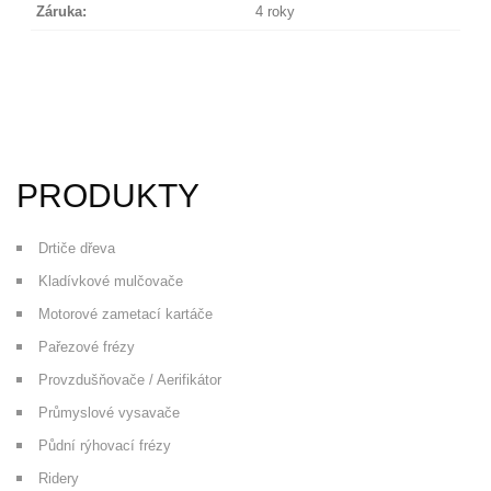
Záruka:
4 roky
PRODUKTY
Drtiče dřeva
Kladívkové mulčovače
Motorové zametací kartáče
Pařezové frézy
Provzdušňovače / Aerifikátor
Průmyslové vysavače
Půdní rýhovací frézy
Ridery