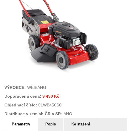
VÝROBCE:
WEIBANG
Doporučená cena:
9 490 Kč
Objednací číslo:
01WB456SC
Distribuce v zemích ČR a SR:
ANO
PARAMETRY SEKAČKY
Parametry
(aktivní
Popis
Ke stažení
záložka)