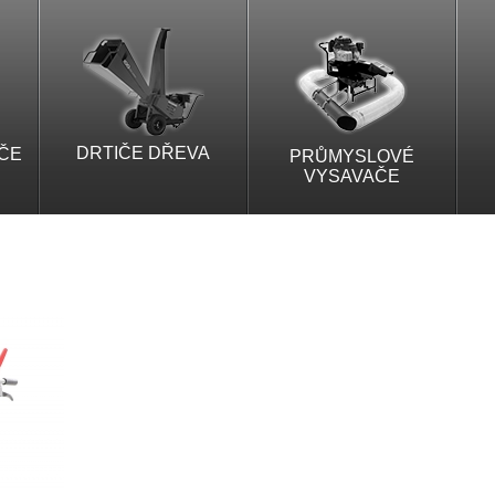
DRTIČE DŘEVA
ČE
PRŮMYSLOVÉ
VYSAVAČE