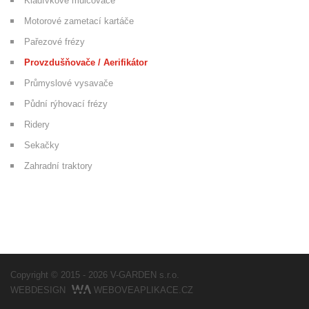
Kladívkové mulčovače
Motorové zametací kartáče
Pařezové frézy
Provzdušňovače / Aerifikátor
Průmyslové vysavače
Půdní rýhovací frézy
Ridery
Sekačky
Zahradní traktory
Copyright © 2015 - 2026
V-GARDEN s.r.o.
WEBDESIGN
WEBOVEAPLIKACE.CZ