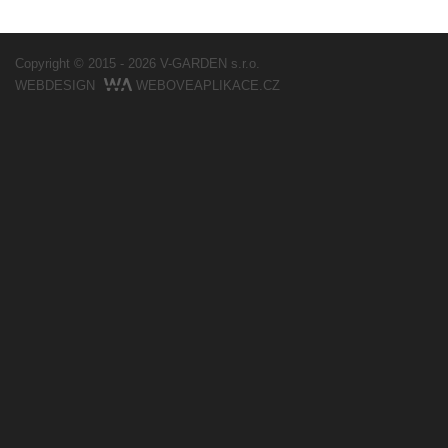
Copyright © 2015 - 2026
V-GARDEN s.r.o.
WEBDESIGN
WEBOVEAPLIKACE.CZ