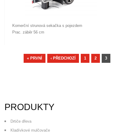
Komerční strunová sekačka s pojezdem
Prac. záběr 56 cm
STRÁNKY
« PRVNÍ
‹ PŘEDCHOZÍ
1
2
3
PRODUKTY
Drtiče dřeva
Kladívkové mulčovače