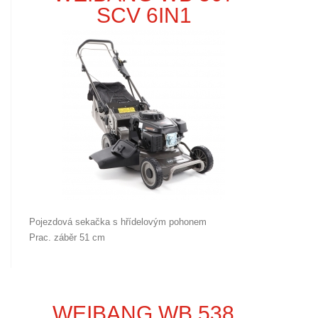
SCV 6IN1
Pojezdová sekačka s hřídelovým pohonem
Prac. záběr 51 cm
WEIBANG WB 538