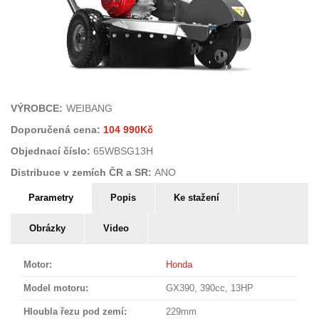
VÝROBCE:
WEIBANG
Doporučená cena:
104 990Kč
Objednací číslo:
65WBSG13H
Distribuce v zemích ČR a SR:
ANO
PARAMETRY PAŘEZOVÉ
Parametry
(aktivní
Popis
Ke stažení
FRÉZY
záložka)
Obrázky
Video
Motor:
Honda
Model motoru:
GX390, 390cc, 13HP
Hloubla řezu pod zemí:
229mm