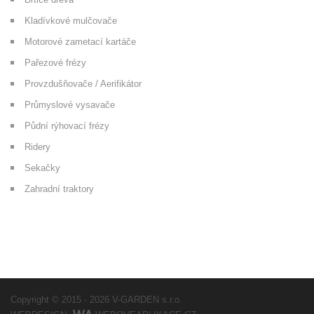
Kladívkové mulčovače
Motorové zametací kartáče
Pařezové frézy
Provzdušňovače / Aerifikátor
Průmyslové vysavače
Půdní rýhovací frézy
Ridery
Sekačky
Zahradní traktory
Copyright © 2015 - 2026
V-GARDEN s.r.o.