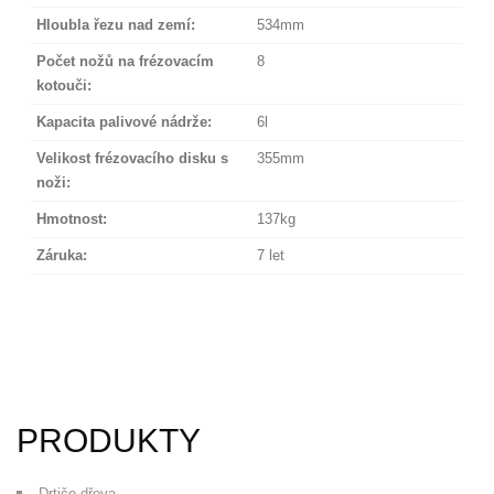
Hloubla řezu nad zemí:
534mm
Počet nožů na frézovacím
8
kotouči:
Kapacita palivové nádrže:
6l
Velikost frézovacího disku s
355mm
noži:
Hmotnost:
137kg
Záruka:
7 let
PRODUKTY
Drtiče dřeva