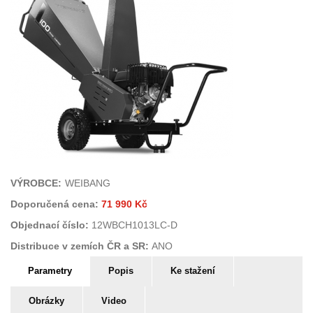
VÝROBCE:
WEIBANG
Doporučená cena:
71 990 Kč
Objednací číslo:
12WBCH1013LC-D
Distribuce v zemích ČR a SR:
ANO
PARAMETRY DRTIČE
Parametry
(aktivní
Popis
Ke stažení
záložka)
Obrázky
Video