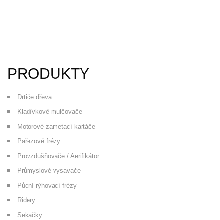
PRODUKTY
Drtiče dřeva
Kladívkové mulčovače
Motorové zametací kartáče
Pařezové frézy
Provzdušňovače / Aerifikátor
Průmyslové vysavače
Půdní rýhovací frézy
Ridery
Sekačky