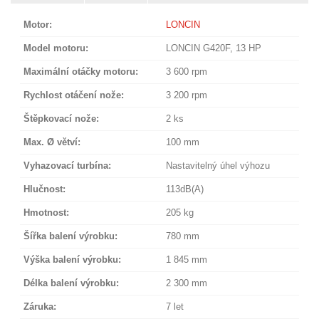
Motor:
LONCIN
Model motoru:
LONCIN G420F, 13 HP
Maximální otáčky motoru:
3 600 rpm
Rychlost otáčení nože:
3 200 rpm
Štěpkovací nože:
2 ks
Max. Ø větví:
100 mm
Vyhazovací turbína:
Nastavitelný úhel výhozu
Hlučnost:
113dB(A)
Hmotnost:
205 kg
Šířka balení výrobku:
780 mm
Výška balení výrobku:
1 845 mm
Délka balení výrobku:
2 300 mm
Záruka:
7 let