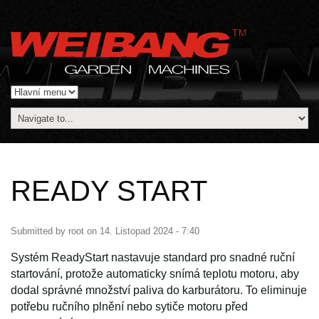
READY START
Submitted by
root
on
14. Listopad 2024 - 7:40
Systém ReadyStart nastavuje standard pro snadné ruční
startování, protože automaticky snímá teplotu motoru, aby
dodal správné množství paliva do karburátoru. To eliminuje
potřebu ručního plnění nebo sytiče motoru před