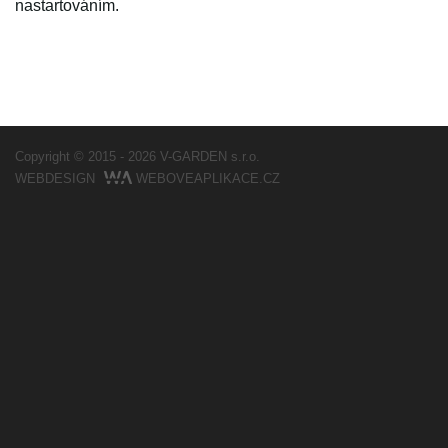
nastartováním.
Copyright © 2015 - 2026
V-GARDEN s.r.o.
WEBDESIGN
WEBOVEAPLIKACE.CZ